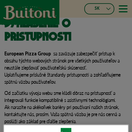
Skočiť
SK
na
≡
Main
hlavný
Slovak
Vyhlásenie o
navigatio
obsah
Czech
Español
prístupnosti
Français
Portuguese,
Portugal
European Pizza Group
sa zaväzuje zabezpečiť prístup k
Italian
obsahu týchto webových stránok pre všetkých používateľov a
German,
neustále zlepšovať používateľskú skúsenosť.
Switzerland
Uplatňujeme príslušné štandardy prístupnosti a zohľadňujeme
French,
spätnú väzbu používateľov.
Switzerland
Od začiatku vývoja webu sme kládli dôraz na prístupnosť a
integrovali funkcie kompatibilné s asistívnymi technológiami.
Ak narazíte na akékoľvek bariéry pri používaní našich stránok,
kontaktujte nás, prosím. Vaša spätná väzba je pre nás cenná a
poslúži ako základ pre ďalšie zlepšenia.