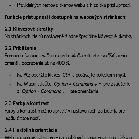
Pravidelných testov a skenov webu z hľadiska prístupnosti.
Funkcie prístupnosti dostupné na webových stránkach:
2.1 Klávesové skratky
Na stránkach nie sú nastavené žiadne špeciálne klávesové skratky.
2.2 Priblíženie
Pomocou funkcie zväčšenia prehliadača môžete zväčšiť alebo
zmenšiť zobrazenie až na 400 %.
Na PC: podržte kláves
Ctrl
a posúvajte kolieskom myši.
Na Macu: stlačte
Option + Command + =
pre zväčšenie
a
Option + Command + -
pre zmenšenie.
2.3 Farby a kontrast
Farby a kontrast možno upraviť v nastaveniach zariadenia pre
lepšiu čitateľnosť.
2.4 Flexibilná orientácia
Web podporuje zobrazenie na mobilných zariadeniach na výšku aj