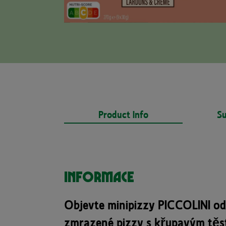
Product Info
Su
Informace
Objevte minipizzy PICCOLINI od
zmrazené pizzy s křupavým těs