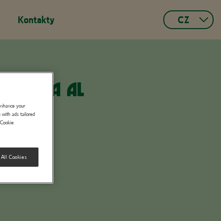
Kontakty
CZ
Czech
Español
Français
CREMOSA AL
Portuguese,
Portugal
 enhance your
 with ads tailored
Slovak
"Cookie
Italian
German,
 All Cookies
Switzerland
French,
Switzerland