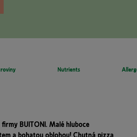
roviny
Nutrients
Allerg
 firmy BUITONI. Malé hluboce
tem a bohatou oblohou! Chutná pizza