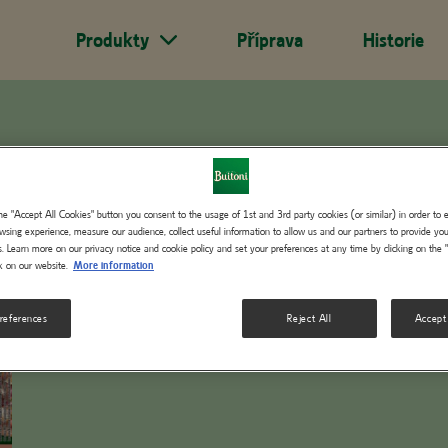
Produkty
Příprava
Historie
ation
BUITONI PICCOLINIS 
the "Accept All Cookies" button you consent to the usage of 1st and 3rd party cookies (or similar) in order to
PROSCIUTTO
wsing experience, measure our audience, collect useful information to allow us and our partners to provide you
ts. Learn more on our privacy notice and cookie policy and set your preferences at any time by clicking on the 
k on our website.
More information
references
Reject All
Accept
Preparation