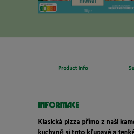
Product Info
Su
Informace
Klasická pizza přímo z naší kame
kuchyně si toto křupavé a tenké 