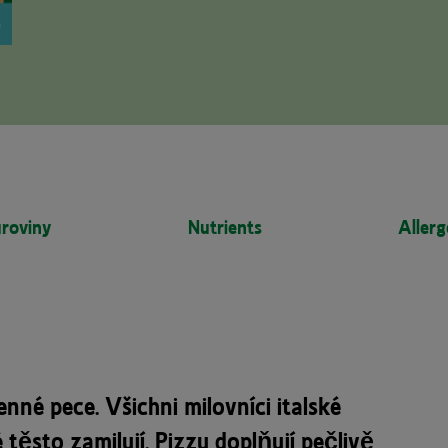
roviny
Nutrients
Allerg
nné pece. Všichni milovníci italské
těsto zamilují. Pizzu doplňují pečlivě