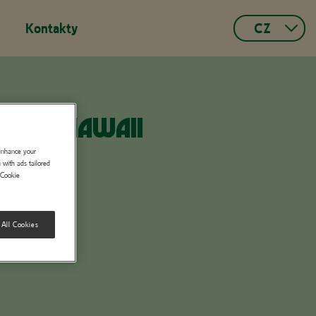
Kontakty
CZ
Czech
Español
Français
IETRA HAWAII
Portuguese,
Portugal
 enhance your
 with ads tailored
Slovak
"Cookie
Italian
German,
 All Cookies
Switzerland
French,
Switzerland