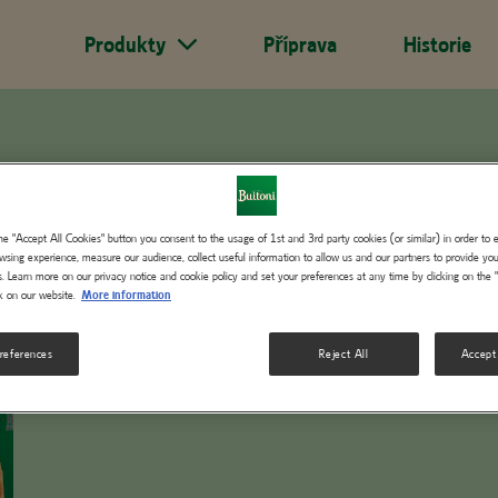
Produkty
Příprava
Historie
ation
BUITONI FORNO DI P
the "Accept All Cookies" button you consent to the usage of 1st and 3rd party cookies (or similar) in order to
wsing experience, measure our audience, collect useful information to allow us and our partners to provide you
ts. Learn more on our privacy notice and cookie policy and set your preferences at any time by clicking on the 
k on our website.
More information
Preparation
references
Reject All
Accept