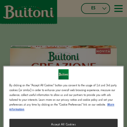
Pasar
ES
al
≡
Main
contenido
Español
navigatio
principal
Czech
Français
Portuguese,
Portugal
Slovak
Italian
German,
Switzerland
French,
Switzerland
By clicking on the "Accept All Cookies" button you consent to the usage of 1st and 3rd party
cookies (or similar) in order to enhance your overall web browsing experience, measure our
audience, collect useful information to allow us and our partners to provide you with ads
tailored to your interests. Learn more on our privacy notice and cookie policy and set your
preferences at any time by clicking on the "Cookie Preferences" link on our website.
More
information
Accept All Cookies